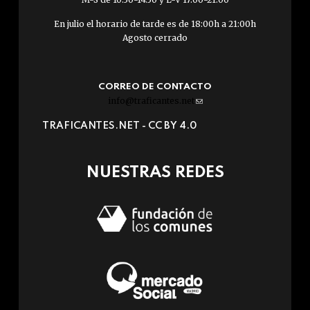
En julio el horario de tarde es de 18:00h a 21:00h
Agosto cerrado
CORREO DE CONTACTO
info@traficantes.net
(link
sends
TRAFICANTES.NET -
CC BY 4.0
e-
mail)
NUESTRAS REDES