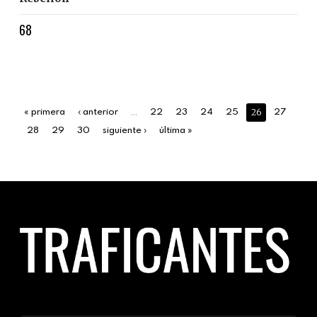
68
…
26
« primera
‹ anterior
22
23
24
25
27
28
29
30
siguiente ›
última »