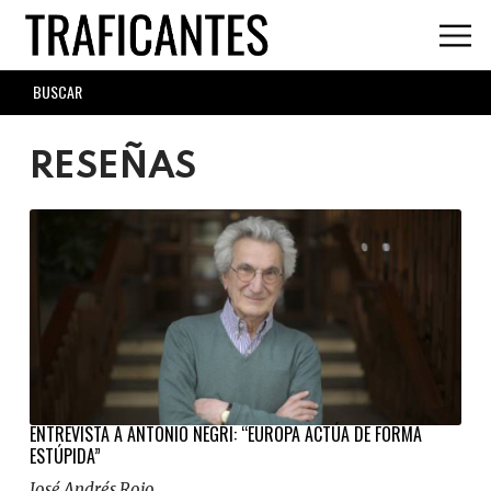
Skip
to
main
SEARCH
content
FORM
RESEÑAS
ENTREVISTA A ANTONIO NEGRI: “EUROPA ACTÚA DE FORMA
ESTÚPIDA”
José Andrés Rojo