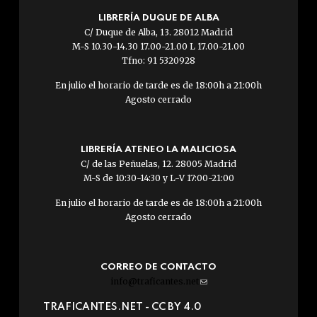
LIBRERÍA DUQUE DE ALBA
C/ Duque de Alba, 13. 28012 Madrid
M-S 10.30-14.30 17.00-21.00 L 17.00-21.00
Tfno: 91 5320928
En julio el horario de tarde es de 18:00h a 21:00h
Agosto cerrado
LIBRERÍA ATENEO LA MALICIOSA
C/ de las Peñuelas, 12. 28005 Madrid
M-S de 10:30-14:30 y L-V 17:00-21:00
En julio el horario de tarde es de 18:00h a 21:00h
Agosto cerrado
CORREO DE CONTACTO
info@traficantes.net
(link
sends
TRAFICANTES.NET -
CC BY 4.0
e-