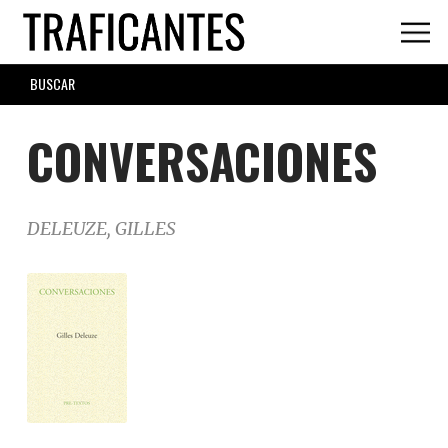
Skip
to
main
SEARCH
content
FORM
CONVERSACIONES
DELEUZE, GILLES