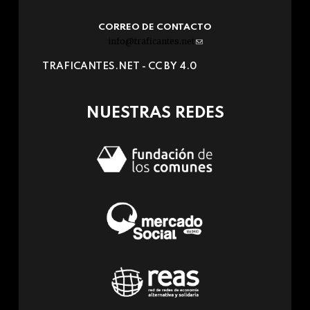
CORREO DE CONTACTO
info@traficantes.net
(link
sends
TRAFICANTES.NET -
CC BY 4.0
e-
mail)
NUESTRAS REDES