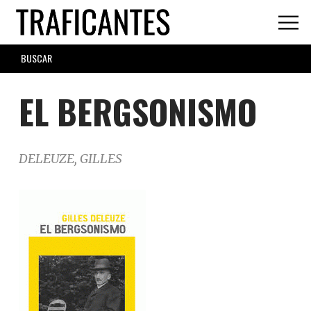
Skip
to
main
SEARCH
content
FORM
EL BERGSONISMO
DELEUZE, GILLES