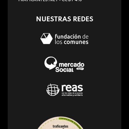
e-
mail)
NUESTRAS REDES