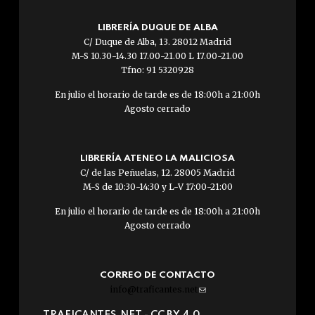
LIBRERÍA DUQUE DE ALBA
C/ Duque de Alba, 13. 28012 Madrid
M-S 10.30-14.30 17.00-21.00 L 17.00-21.00
Tfno: 91 5320928
En julio el horario de tarde es de 18:00h a 21:00h
Agosto cerrado
LIBRERÍA ATENEO LA MALICIOSA
C/ de las Peñuelas, 12. 28005 Madrid
M-S de 10:30-14:30 y L-V 17:00-21:00
En julio el horario de tarde es de 18:00h a 21:00h
Agosto cerrado
CORREO DE CONTACTO
info@traficantes.net
(link
sends
TRAFICANTES.NET -
CC BY 4.0