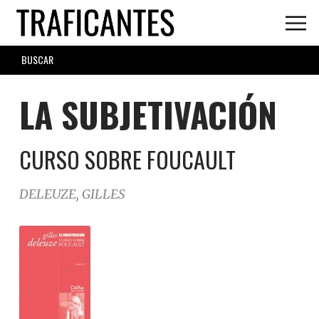
Skip
to
main
SEARCH
content
FORM
LA SUBJETIVACIÓN
CURSO SOBRE FOUCAULT
DELEUZE, GILLES