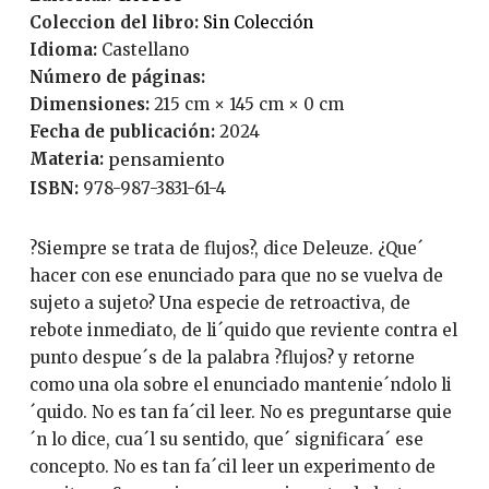
Coleccion del libro:
Sin Colección
Idioma:
Castellano
Número de páginas:
Dimensiones:
215 cm × 145 cm × 0 cm
Fecha de publicación:
2024
Materia:
pensamiento
ISBN:
978-987-3831-61-4
?Siempre se trata de flujos?, dice Deleuze. ¿Que´
hacer con ese enunciado para que no se vuelva de
sujeto a sujeto? Una especie de retroactiva, de
rebote inmediato, de li´quido que reviente contra el
punto despue´s de la palabra ?flujos? y retorne
como una ola sobre el enunciado mantenie´ndolo li
´quido. No es tan fa´cil leer. No es preguntarse quie
´n lo dice, cua´l su sentido, que´ significara´ ese
concepto. No es tan fa´cil leer un experimento de