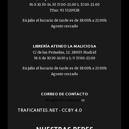
M-S 10.30-14.30 17.00-21.00 L 17.00-21.00
Tfno: 91 5320928
En julio el horario de tarde es de 18:00h a 21:00h
Agosto cerrado
LIBRERÍA ATENEO LA MALICIOSA
C/ de las Peñuelas, 12. 28005 Madrid
M-S de 10:30-14:30 y L-V 17:00-21:00
En julio el horario de tarde es de 18:00h a 21:00h
Agosto cerrado
CORREO DE CONTACTO
info@traficantes.net
(link
sends
TRAFICANTES.NET -
CC BY 4.0
e-
mail)