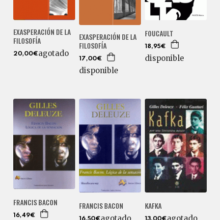
EXASPERACIÓN DE LA
FOUCAULT
EXASPERACIÓN DE LA
FILOSOFÍA
FILOSOFÍA
18,95€
agotado
20,00€
disponible
17,00€
disponible
FRANCIS BACON
FRANCIS BACON
KAFKA
16,49€
agotado
agotado
16,50€
13,00€