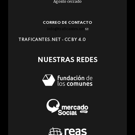
Agosto cerrado
CORREO DE CONTACTO
info@traficantes.net
(link
sends
TRAFICANTES.NET -
CC BY 4.0
e-
mail)
NUESTRAS REDES