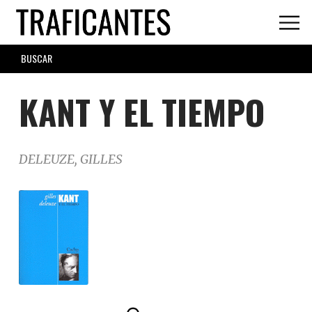
Skip
to
main
SEARCH
content
FORM
KANT Y EL TIEMPO
DELEUZE, GILLES