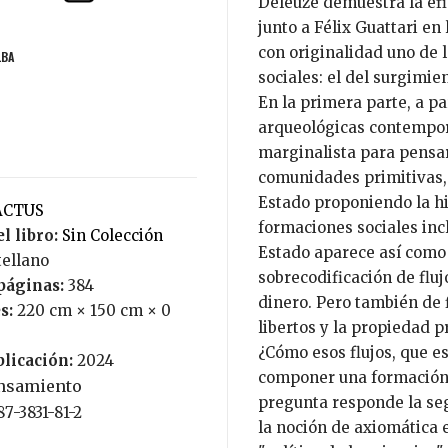
Deleuze demuestra la efi
junto a Félix Guattari en
con originalidad uno de 
LBA
sociales: el del surgimie
En la primera parte, a pa
arqueológicas contempor
marginalista para pensar
comunidades primitivas, 
Estado proponiendo la hi
CACTUS
formaciones sociales incl
l libro:
Sin Colección
Estado aparece así como 
tellano
sobrecodificación de fluj
páginas:
384
dinero. Pero también de f
s:
220 cm × 150 cm × 0
libertos y la propiedad p
¿Cómo esos flujos, que e
blicación:
2024
componer una formación s
nsamiento
pregunta responde la seg
87-3831-81-2
la noción de axiomática 