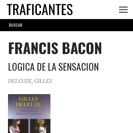
Skip
to
main
SEARCH
content
FORM
FRANCIS BACON
LOGICA DE LA SENSACION
DELEUZE, GILLES