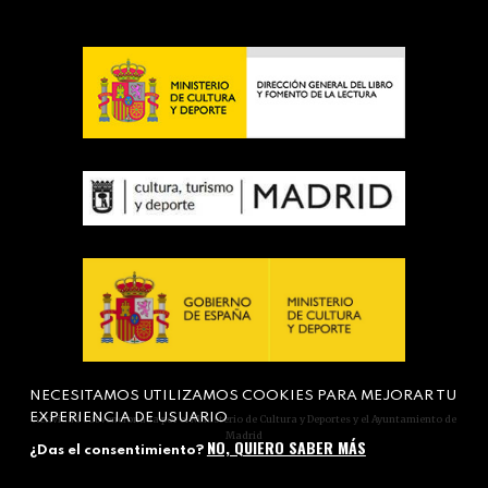
NECESITAMOS UTILIZAMOS COOKIES PARA MEJORAR TU
EXPERIENCIA DE USUARIO
Actividad subvencionada por el Ministerio de Cultura y Deportes y el Ayuntamiento de
Madrid
NO, QUIERO SABER MÁS
¿Das el consentimiento?