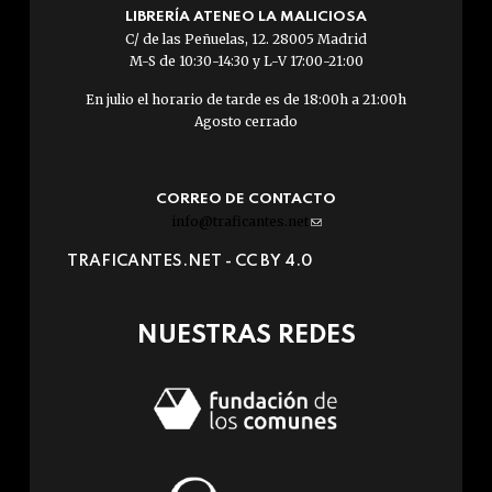
LIBRERÍA ATENEO LA MALICIOSA
C/ de las Peñuelas, 12. 28005 Madrid
M-S de 10:30-14:30 y L-V 17:00-21:00
En julio el horario de tarde es de 18:00h a 21:00h
Agosto cerrado
CORREO DE CONTACTO
info@traficantes.net
(link
sends
TRAFICANTES.NET -
CC BY 4.0
e-
mail)
NUESTRAS REDES